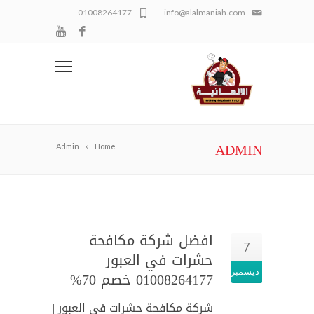
01008264177
info@alalmaniah.com
ADMIN
Admin
Home
افضل شركة مكافحة
7
حشرات في العبور
ديسمبر
01008264177 خصم 70%
شركة مكافحة حشرات في العبور |