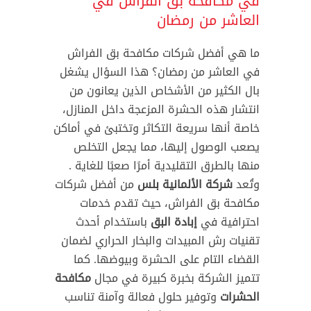
في مكافحة بق الفراش في
العاشر من رمضان
ما هي أفضل شركات مكافحة بق الفراش
في العاشر من رمضان؟ هذا السؤال يشغل
بال الكثير من الأشخاص الذين يعانون من
انتشار هذه الحشرة المزعجة داخل المنازل،
خاصة أنها سريعة التكاثر وتختبئ في أماكن
يصعب الوصول إليها، مما يجعل التخلص
منها بالطرق التقليدية أمرًا صعبًا للغاية .
وتُعد
شركة الألمانية بلس
من أفضل شركات
مكافحة بق الفراش، حيث تقدم خدمات
احترافية في
إبادة البق
باستخدام أحدث
تقنيات رش المبيدات والبخار الحراري لضمان
القضاء التام على الحشرة وبيوضها. كما
تتميز الشركة بخبرة كبيرة في مجال
مكافحة
الحشرات
وتوفير حلول فعالة وآمنة تناسب