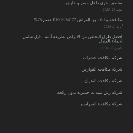
مناطق اخرى داخل مصر و خارجها
يوليو 28, 2026
مكافحة و ابادة بق الفراش 01008264177 خصم 75%
أبريل 2, 2026
ش
افضل طرق التخلص من الابراص بطريقة آمنة | دليل شامل
لحماية المنزل
ش
مارس 27, 2026
ش
شركة مكافحة حشرات
ش
شركة مكافحة القوارض
ش
شركة مكافحة الفئران
—
شركة رش مبيدات حشرية بدون رائحة
ش
شركة مكافحة الصراصير
ش
—
ش
ش