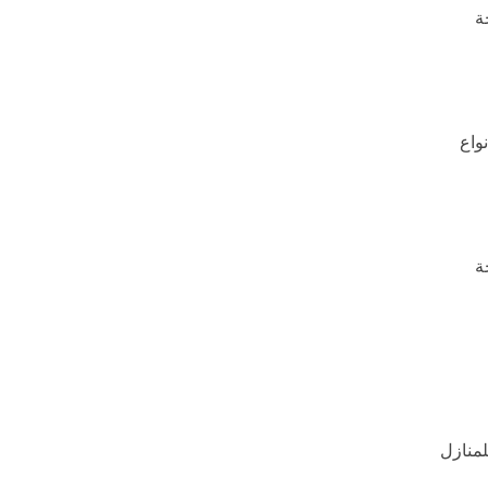
ة
واع
ة
لمنازل