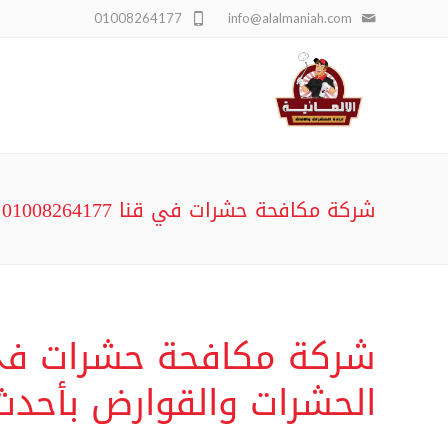
01008264177
info@alalmaniah.com
شركة مكافحة حشرات في قنا 01008264177 خصم 70% الشركة الالمانية
شركة مكافحة حشرات في 
الحشرات والقوارض بأحدث 