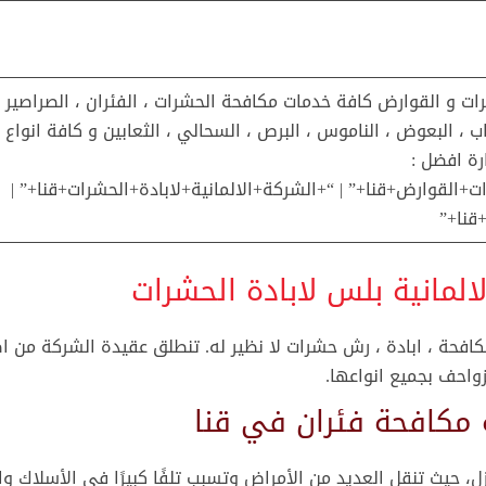
رات و القوارض كافة خدمات مكافحة الحشرات ، الفئران ، الصراصير ،
باب ، البعوض ، الناموس ، البرص ، السحالي ، الثعابين و كافة انواع
ة افضل :
+القوارض+قنا+” | “+الشركة+الالمانية+لابادة+الحشرات+قنا+” |
قنا+”
المانية بلس لابادة الحشرات
فحة ، ابادة ، رش حشرات لا نظير له. تنطلق عقيدة الشركة من اص
زواحف بجميع انواعها.
ل، حيث تنقل العديد من الأمراض وتسبب تلفًا كبيرًا في الأسلاك وال