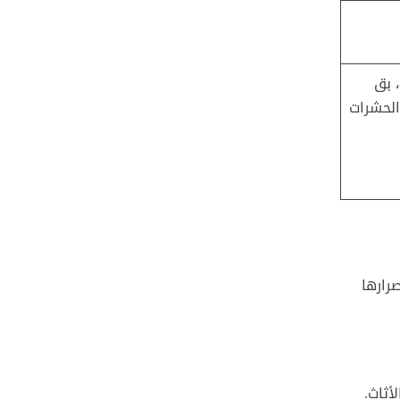
 بق
 الحشرات
رارها
أثاث.