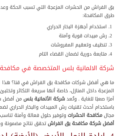
شركة مكافحة الصراصير الرحاب
بق الفراش من الحشرات المزعجة التي تسبب الحكة وعدم
—
طرق المكافحة:
شركة مكافحة حشرات الاسكندرية
استخدام أجهزة البخار الحراري
رش مبيدات قوية وآمنة
شركة مكافحة القوارض الاسكندرية
تنظيف وتعقيم المفروشات
شركة مكافحة الصراصير الاسكندرية
متابعة دورية لضمان القضاء التام
شركة رش مبيدات حشرية بدون رائحة في الاسكندرية
شركة الالمانية بلس المتخصصة في مكافحة 
شركة مكافحة الصراصير بالاسكندرية
ما هي أفضل شركات مكافحة بق الفراش في قنا؟ هذا ال
شركة الالمانية بلس افضل شركة مكافحة حشرات فى جميع
المزعجة داخل المنازل، خاصة أنها سريعة التكاثر وتختب
مدن مصر
:
أمرًا صعبًا للغاية . وتُعد
شركة الألمانية بلس
من أفضل شر
(
الإسكندرية
–
الإسماعيلية
–
أسوان
–
أسيوط
–
الأقصر
–
البحر
باستخدام أحدث تقنيات رش المبيدات والبخار الحراري لضم
الأحمر
–
البحيرة
–
بني سويف
–
بورسعيد
مجال
مكافحة الحشرات
وتوفير حلول فعالة وآمنة تناسب ا
جنوب سيناء
–
الجيزة
–
الدقهلية
–
دمياط
–
سوهاج
–
السويس
أفضل شركة مكافحة بق الفراش
تحقق نتائج مضمونة وس
–
الشرقية
–
شمال سيناء
–
الغربية
–
الفيوم
–
القاهرة