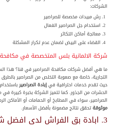
الشركات:
رش مبيدات مخصصة للصراصير
استخدام جل الصراصير الفعال
معالجة أماكن التكاثر
عن الشركة الالمانية بلس
القضاء على البيض لضمان عدم تكرار المشكلة
تعد الشركة الالمانية بلس اكبر شركات ابادة الحشرات فى مصر
شركة الالمانية بلس المتخصصة في مكافحة 
والشرق الاوسط غير ان جودة ما نقدمه من خدمات فى مجال
مكافحة الحشرات جعل شركتنا من انجح شركات ابادة واكثرها
ما هي أفضل شركات مكافحة الصراصير في قنا؟ هذا السؤال
شهرة فى المنطقة باكملها
منصة منزلك
التجارية، خاصة مع صعوبة التخلص من الصراصير بالطرق ال
حيث تقدم خدمات احترافية في
إبادة الصراصير
باستخدام أ
شركة مكافحة حشرات الرحاب
الحشرات من الجذور. كما تتميز الشركة بخبرة كبيرة في 
شركة مكافحة القوارض بالرحاب
الصراصير، سواء في المطابخ أو الحمامات أو الأماكن الر
شركة مكافحة الفئران فى الرحاب
موثوقة
تحقق نتائج مضمونة بأفضل الأسعار.
3. ابادة بق الفراش لدى افضل شركة مكافحة البق في قنا
شركة رش مبيدات حشرية بدون رائحة فى الرحاب