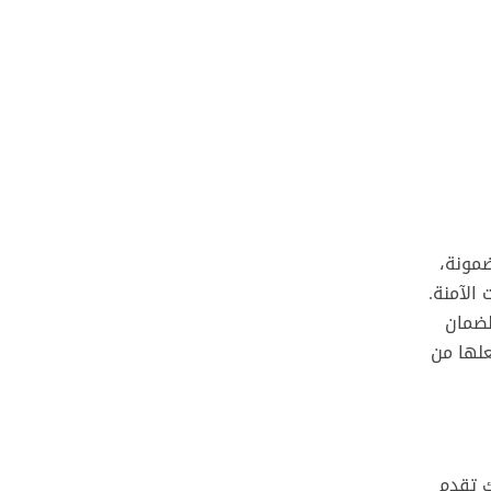
ضمونة،
الآمنة.
لضمان
علها من
يانات الاتصال
ك تقدم