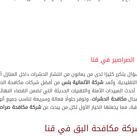
مناطق اخرى داخل مصر و خارجها
يوليو 28, 2026
مكافحة و ابادة بق الفراش 01008264177 خصم 75%
أبريل 2, 2026
ش
افضل طرق التخلص من الابراص بطريقة آمنة | دليل شامل
لحماية المنزل
ش
مارس 27, 2026
ش
الصراصير في قنا
شركة مكافحة حشرات
ش
شركة مكافحة القوارض
 يتكرر كثيرًا لدى من يعانون من انتشار الحشرات داخل المنازل أو
ش
تقليدية. وتُعد
شركة الألمانية بلس
من أفضل شركات مكافحة الصر
شركة مكافحة الفئران
—
حدث المبيدات الآمنة والتقنيات الحديثة التي تضمن القضاء النها
شركة رش مبيدات حشرية بدون رائحة
مجال
مكافحة الحشرات
، وتوفر حلولًا فعالة وسريعة تناسب جميع أنو
ش
طبة، مما يجعلها الخيار الأول لكل من يبحث عن
شركة مكافحة صراصي
شركة مكافحة الصراصير
ش
—
ش
ش