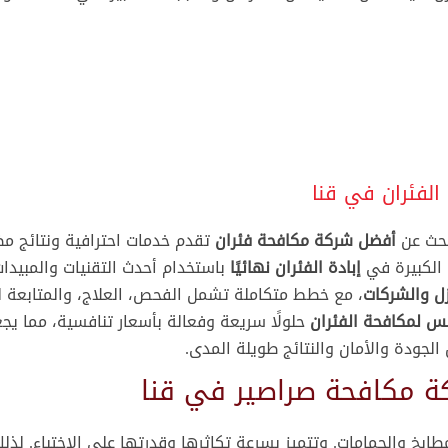
لفئران في قنا
بحث عن
أفضل شركة مكافحة فئران
تقدم خدمات احترافية ونتائج م
ا الكبيرة في
إبادة الفئران نهائيًا
باستخدام أحدث التقنيات والمبيدات 
ل والشركات
، مع خطط متكاملة تشمل الفحص، العلاج، والمتابعة 
لس لمكافحة الفئران
حلولًا سريعة وفعالة بأسعار تنافسية، مما يج
لجودة والأمان والنتائج طويلة المدى.
خدماتنا
ب
مطابخ والحمامات. وتتميز بسرعة تكاثرها وقدرتها على الاختباء. لذل