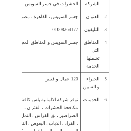
الشركة
الحشرات في جسر السويس
2
العنوان
جسر السويس ، القاهرة ، مصر
3
التليفون
01008264177
4
المناطق
جسر السويس و المناطق المجاورة لها
التي
تشملها
الخدمة
5
الخبراء
120 عمال و فنيين
و الفنيين
6
الخدمات
توفر شركة الالمانية بلس كافة خدمات
مكافحة الحشرات ، الفئران ،
الصراصير ، بق الفراش ، النمل الابيض
، القراد ، الذباب ، البعوض ، الناموس ،